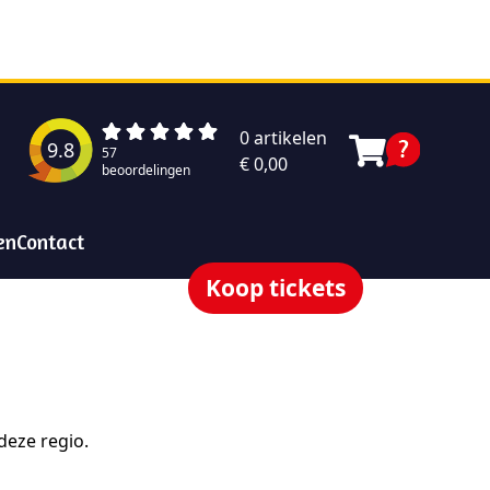
0 artikelen
9.8
57
€ 0,00
beoordelingen
en
Contact
Koop tickets
 deze regio.